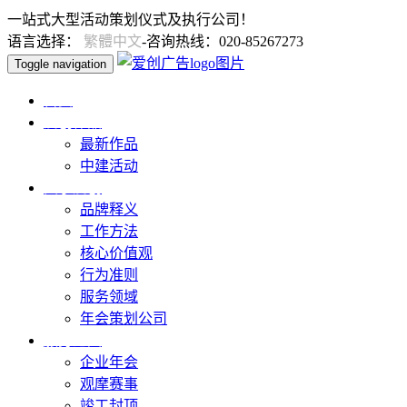
一站式大型活动策划仪式及执行公司！
语言选择：
繁體中文
-咨询热线：020-85267273
Toggle navigation
首页
爱创作品
最新作品
中建活动
关于爱创
品牌释义
工作方法
核心价值观
行为准则
服务领域
年会策划公司
服务范围
企业年会
观摩赛事
竣工封顶