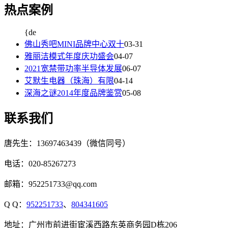
热点案例
{de
佛山秀吧MINI品牌中心双十
03-31
雅丽洁模式年度庆功盛会
04-07
2021宽禁带功率半导体发展
06-07
艾默生电器（珠海）有限
04-14
深海之谜2014年度品牌鉴赏
05-08
联系我们
唐先生：13697463439（微信同号）
电话：020-85267273
邮箱：952251733@qq.com
Q Q：
952251733
、
804341605
地址：广州市前进街宦溪西路东英商务园D栋206