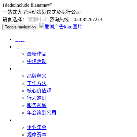
{dede:include filename="
一站式大型活动策划仪式及执行公司！
语言选择：
繁體中文
-咨询热线：020-85267273
Toggle navigation
首页
爱创作品
最新作品
中建活动
关于爱创
品牌释义
工作方法
核心价值观
行为准则
服务领域
年会策划公司
服务范围
企业年会
观摩赛事