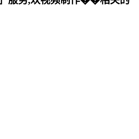
title/}」服务,欢视频制作��相关的