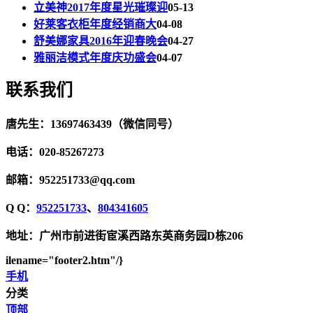
立美神2017年度星光璀璨迎
05-13
好莱客衣柜年度经销商大
04-08
舒美娜家具2016年迎春晚会
04-27
雅丽洁模式年度庆功盛会
04-07
联系我们
唐先生：13697463439（微信同号）
电话：020-85267273
邮箱：952251733@qq.com
Q Q：
952251733
、
804341605
地址：广州市前进街宦溪西路东英商务园D栋206
ilename="footer2.htm"/}
手机
分类
顶部