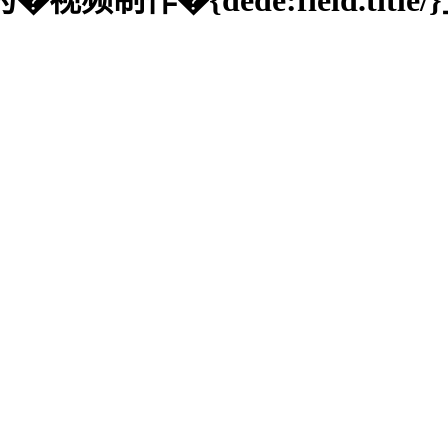
}公司」为�视频制作�{dede:field.