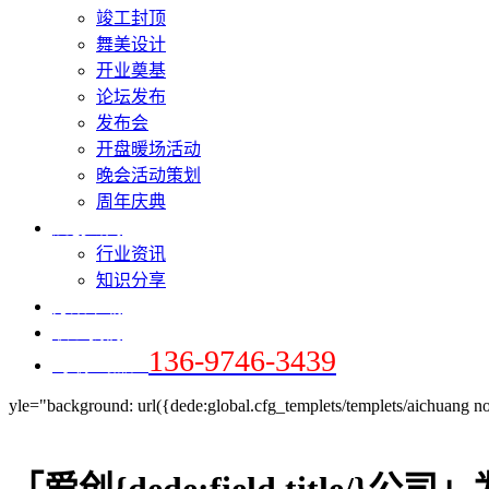
竣工封顶
舞美设计
开业奠基
论坛发布
发布会
开盘暖场活动
晚会活动策划
周年庆典
爱创新闻
行业资讯
知识分享
方案下载
联系我们
136-9746-3439
+手机 / 微信：
yle="background: url({dede:global.cfg_templets/templets/aichuang no