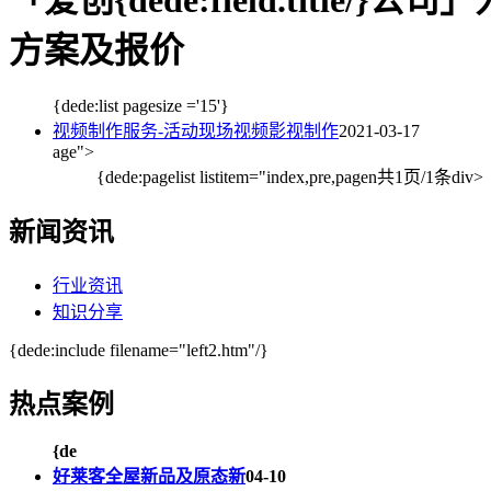
「爱创{dede:field.title/
方案及报价
{dede:list pagesize ='15'}
视频制作服务-活动现场视频影视制作
2021-03-17
age">
{dede:pagelist listitem="index,pre,pagen
共1页/1条
div>
新闻资讯
行业资讯
知识分享
{dede:include filename="left2.htm"/}
热点案例
{de
好莱客全屋新品及原态新
04-10