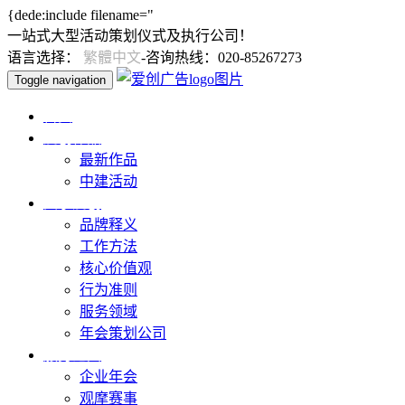
{dede:include filename="
一站式大型活动策划仪式及执行公司！
语言选择：
繁體中文
-咨询热线：020-85267273
Toggle navigation
首页
爱创作品
最新作品
中建活动
关于爱创
品牌释义
工作方法
核心价值观
行为准则
服务领域
年会策划公司
服务范围
企业年会
观摩赛事