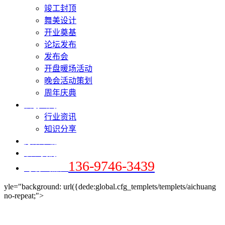
竣工封顶
舞美设计
开业奠基
论坛发布
发布会
开盘暖场活动
晚会活动策划
周年庆典
爱创新闻
行业资讯
知识分享
方案下载
联系我们
136-9746-3439
+手机 / 微信：
yle="background: url({dede:global.cfg_templets/templets/aichuang
no-repeat;">