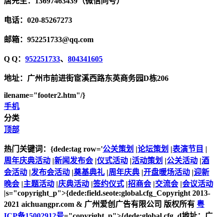
唐先生：13697463439（微信同号）
电话：020-85267273
邮箱：952251733@qq.com
Q Q：
952251733
、
804341605
地址：广州市前进街宦溪西路东英商务园D栋206
ilename="footer2.htm"/}
手机
分类
顶部
热门关键词：{dede:tag row='
公关策划
|
论坛策划
|
表演节目
|
周年庆典活动
|
新闻发布会
|
仪式活动
|
活动策划
|
公关活动
|
酒
会活动
|
发布会活动
|
奠基典礼
|
周年庆典
|
开盘暖场活动
|
迎新
晚会
|
主题活动
|
庆典活动
|
签约仪式
|
招商会
|
交流会
|
会议活动
|s="copyright_p">{dede:field.seote:global.cfg_Copyright 2013-
2021 aichuangpr.com & 广州爱创广告有限公司 版权所有
粤
ICP备15002912号
="copyright_p">{dede:global.cfg_d地址：广