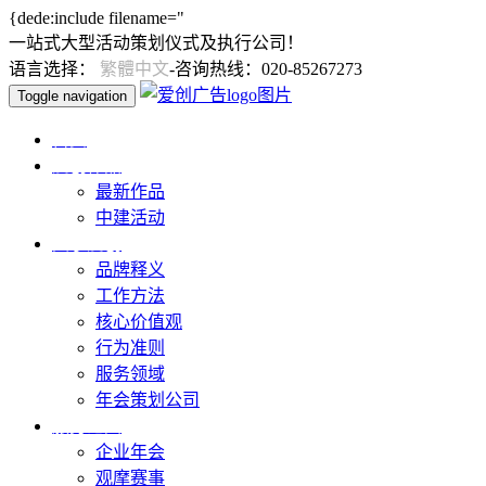
{dede:include filename="
一站式大型活动策划仪式及执行公司！
语言选择：
繁體中文
-咨询热线：020-85267273
Toggle navigation
首页
爱创作品
最新作品
中建活动
关于爱创
品牌释义
工作方法
核心价值观
行为准则
服务领域
年会策划公司
服务范围
企业年会
观摩赛事