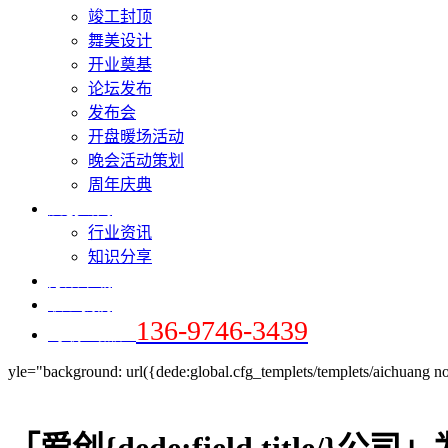
竣工封顶
舞美设计
开业奠基
论坛发布
发布会
开盘暖场活动
晚会活动策划
周年庆典
爱创新闻
行业资讯
知识分享
方案下载
联系我们
136-9746-3439
+手机 / 微信：
yle="background: url({dede:global.cfg_templets/templets/aichuang no