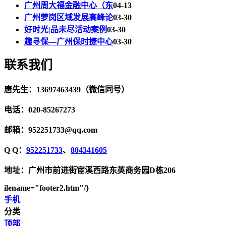
广州周大福金融中心（东
04-13
广州萝岗区域发展高峰论
03-30
好时光|品未尽活动案例
03-30
趣寻保—广州保时捷中心
03-30
联系我们
唐先生：13697463439（微信同号）
电话：020-85267273
邮箱：952251733@qq.com
Q Q：
952251733
、
804341605
地址：广州市前进街宦溪西路东英商务园D栋206
ilename="footer2.htm"/}
手机
分类
顶部