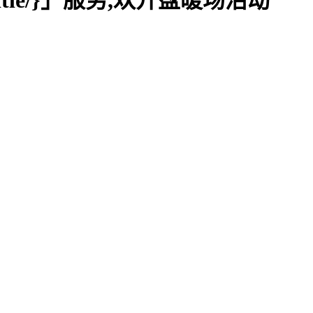
d.title/}」服务,欢开盘暖场活动