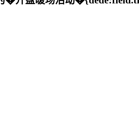
公司」为�开盘暖场活动�{dede:fiel