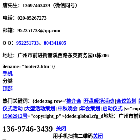
唐先生：13697463439（微信同号）
电话：020-85267273
邮箱：952251733@qq.com
Q Q：
952251733
、
804341605
地址：广州市前进街宦溪西路东英商务园D栋206
ilename="footer2.htm"/}
手机
分类
顶部
热门关键词：{dede:tag row='
推介会
|
开盘暖场活动
|
会议策划
|
仪式活动
|
大型活动策划
|
中秋晚会
|
年会策划
|
启动仪式
|s="co
15002912号
="copyright_p">{dede:global.cfg_d地址：广
136-9746-3439
关闭
用手机扫描二维码
关闭