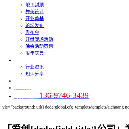
竣工封顶
舞美设计
开业奠基
论坛发布
发布会
开盘暖场活动
晚会活动策划
周年庆典
爱创新闻
行业资讯
知识分享
方案下载
联系我们
136-9746-3439
+手机 / 微信：
yle="background: url({dede:global.cfg_templets/templets/aichuang no