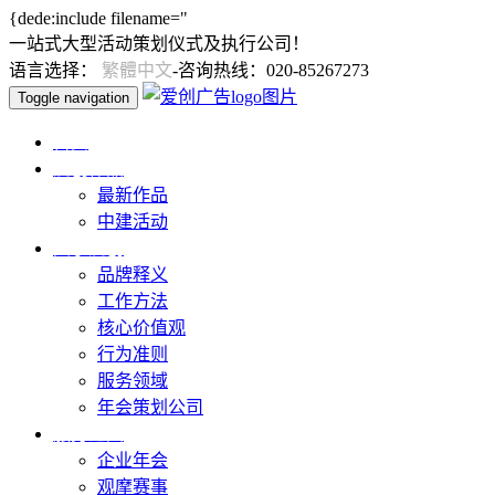
{dede:include filename="
一站式大型活动策划仪式及执行公司！
语言选择：
繁體中文
-咨询热线：020-85267273
Toggle navigation
首页
爱创作品
最新作品
中建活动
关于爱创
品牌释义
工作方法
核心价值观
行为准则
服务领域
年会策划公司
服务范围
企业年会
观摩赛事