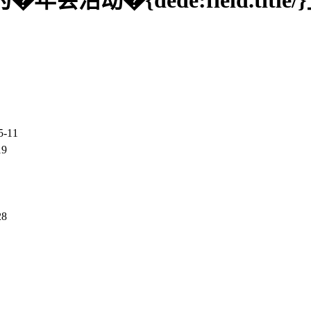
}公司」为�年会活动�{dede:field.
5-11
19
28