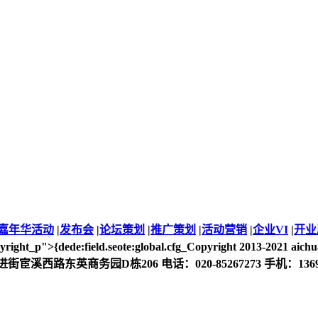
嘉年华活动
|
发布会
|
论坛策划
|
推广策划
|
活动营销
|
企业VI
|
开业
pyright_p">{dede:field.seote:global.cfg_Copyright 201
州市前进街宦溪西路东英商务园D栋206 电话：020-85267273 手机：1369746