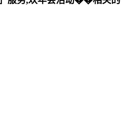
title/}」服务,欢年会活动��相关的