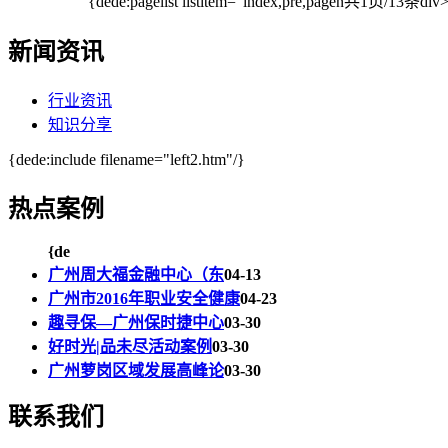
{dede:pagelist listitem="index,pre,pagen
共1页/13条
div
新闻资讯
行业资讯
知识分享
{dede:include filename="left2.htm"/}
热点案例
{de
广州周大福金融中心（东
04-13
广州市2016年职业安全健康
04-23
趣寻保—广州保时捷中心
03-30
好时光|品未尽活动案例
03-30
广州萝岗区域发展高峰论
03-30
联系我们