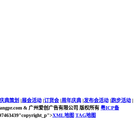
庆典策划
|
展会活动
|
订货会
|
周年庆典
|
发布会活动
|
跑步活动
|
3-2021 aichuangpr.com & 广州爱创广告有限公司 版权所有
粤ICP备
3439"copyright_p">
XML地图
TAG地图