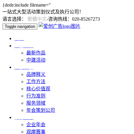
{dede:include filename="
一站式大型活动策划仪式及执行公司！
语言选择：
繁體中文
-咨询热线：020-85267273
Toggle navigation
首页
爱创作品
最新作品
中建活动
关于爱创
品牌释义
工作方法
核心价值观
行为准则
服务领域
年会策划公司
服务范围
企业年会
观摩赛事