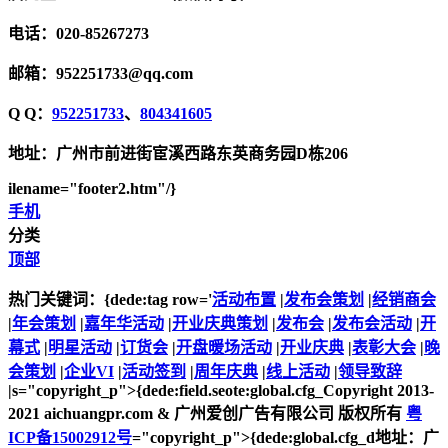
电话：020-85267273
邮箱：952251733@qq.com
Q Q：
952251733
、
804341605
地址：广州市前进街宦溪西路东英商务园D栋206
ilename="footer2.htm"/}
手机
分类
顶部
热门关键词：{dede:tag row='
活动布置
|
发布会策划
|
经销商会
|
年会策划
|
嘉年华活动
|
开业庆典策划
|
发布会
|
发布会活动
|
开
幕式
|
明星活动
|
订货会
|
开盘暖场活动
|
开业庆典
|
表彰大会
|
晚
会策划
|
企业VI
|
活动签到
|
周年庆典
|
线上活动
|
领导致辞
|s="copyright_p">{dede:field.seote:global.cfg_Copyright 2013-
2021 aichuangpr.com & 广州爱创广告有限公司 版权所有
粤
ICP备15002912号
="copyright_p">{dede:global.cfg_d地址：广