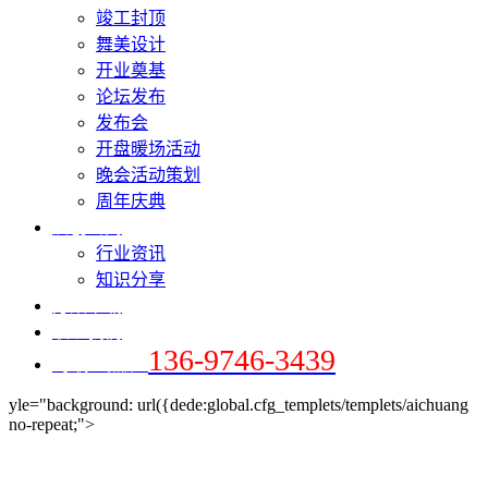
竣工封顶
舞美设计
开业奠基
论坛发布
发布会
开盘暖场活动
晚会活动策划
周年庆典
爱创新闻
行业资讯
知识分享
方案下载
联系我们
136-9746-3439
+手机 / 微信：
yle="background: url({dede:global.cfg_templets/templets/aichuang
no-repeat;">